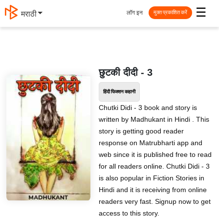
☰
लॉग इन
मराठी
मुक्त प्रकाशित करें
छुटकी दीदी - 3
हिंदी फिक्शन कहानी
Chutki Didi - 3 book and story is
written by Madhukant in Hindi . This
story is getting good reader
response on Matrubharti app and
web since it is published free to read
for all readers online. Chutki Didi - 3
is also popular in Fiction Stories in
Hindi and it is receiving from online
readers very fast. Signup now to get
access to this story.