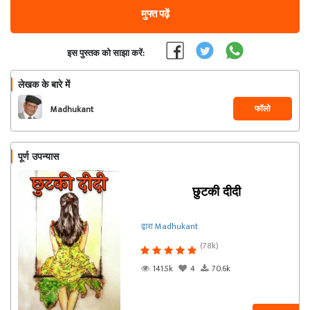
मुफ्त पढ़ें
इस पुस्तक को साझा करें:
लेखक के बारे में
फॉलो
Madhukant
पूर्ण उपन्यास
छुटकी दीदी
द्वारा Madhukant
(78k)
141.5k
4
70.6k