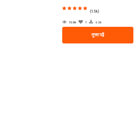
(1.5k)
10.9k
1
5.3k
मुफ्त पढ़ें