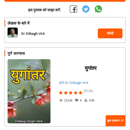
इस पुस्तक को साझा करें:
लेखक के बारे में
फॉलो
Dr Dilbagh Virk
पूर्ण उपन्यास
युगांतर
द्वारा Dr Dilbagh Virk
(15.5k)
256.1k
4
131k
कुल प्रकरण : 37