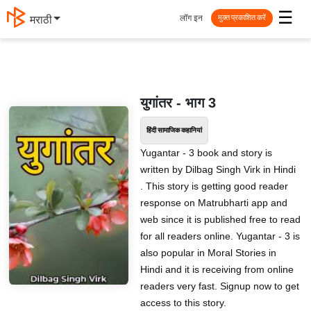
☰
लॉग इन
मराठी
मुक्त प्रकाशित करें
युगांतर - भाग 3
हिंदी सामाजिक कहानियां
Yugantar - 3 book and story is
written by Dilbag Singh Virk in Hindi
. This story is getting good reader
response on Matrubharti app and
web since it is published free to read
for all readers online. Yugantar - 3 is
also popular in Moral Stories in
Hindi and it is receiving from online
readers very fast. Signup now to get
access to this story.