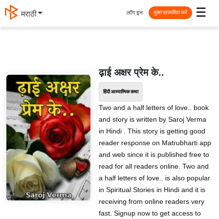
☰
लॉग इन
मराठी
मुक्त प्रकाशित करें
ढ़ाई अक्षर प्रेम के..
हिंदी आध्यात्मिक कथा
Two and a half letters of love.. book
and story is written by Saroj Verma
in Hindi . This story is getting good
reader response on Matrubharti app
and web since it is published free to
read for all readers online. Two and
a half letters of love.. is also popular
in Spiritual Stories in Hindi and it is
receiving from online readers very
fast. Signup now to get access to