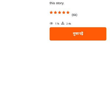
this story.
(6k)
7.7k
2.4k
मुफ्त पढ़ें