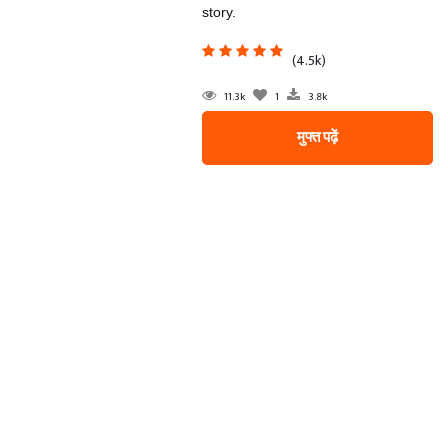
story.
(4.5k)
11.3k
1
3.8k
मुफ्त पढ़ें