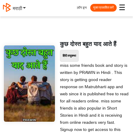
☰
लॉग इन
मराठी
मुक्त प्रकाशित करें
कुछ दोस्त बहुत याद आते हैं
हिंदी लघुकथा
miss some friends book and story is
written by PRAWIN in Hindi . This
story is getting good reader
response on Matrubharti app and
web since it is published free to read
for all readers online. miss some
friends is also popular in Short
Stories in Hindi and it is receiving
from online readers very fast.
Signup now to get access to this