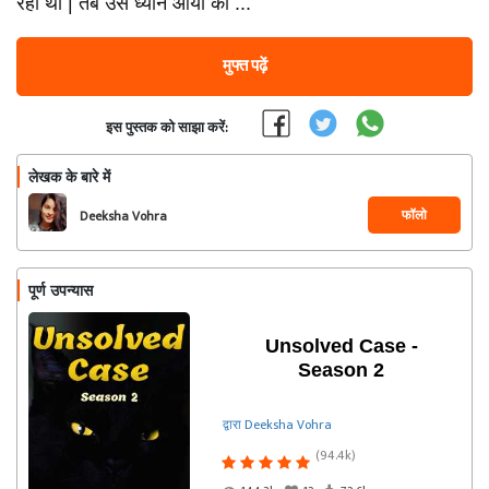
रहा था | तब उसे ध्यान आया की ...
मुफ्त पढ़ें
इस पुस्तक को साझा करें:
लेखक के बारे में
फॉलो
Deeksha Vohra
पूर्ण उपन्यास
Unsolved Case -
Season 2
द्वारा Deeksha Vohra
(94.4k)