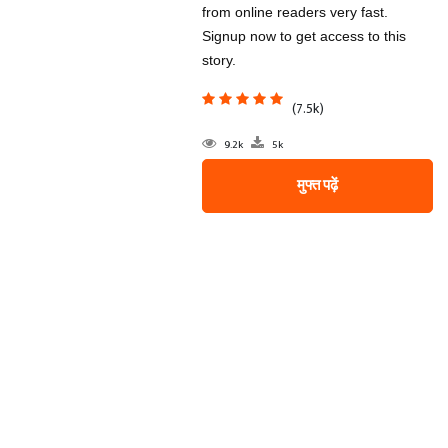
from online readers very fast.
Signup now to get access to this
story.
(7.5k)
9.2k
5k
मुफ्त पढ़ें