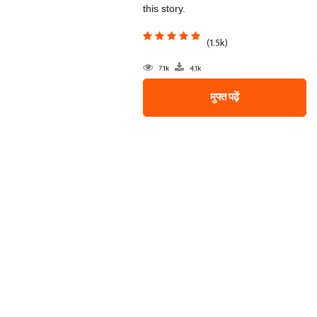
this story.
(1.5k)
7.1k
4.1k
मुफ्त पढ़ें