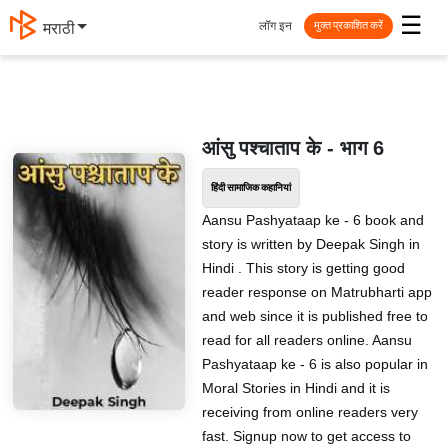
☰
लॉग इन
मराठी
मुक्त प्रकाशित करें
आंसु पश्चाताप के - भाग 6
हिंदी सामाजिक कहानियां
Aansu Pashyataap ke - 6 book and
story is written by Deepak Singh in
Hindi . This story is getting good
reader response on Matrubharti app
and web since it is published free to
read for all readers online. Aansu
Pashyataap ke - 6 is also popular in
Moral Stories in Hindi and it is
receiving from online readers very
fast. Signup now to get access to