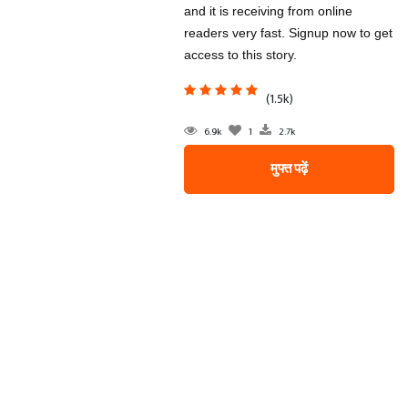
and it is receiving from online
readers very fast. Signup now to get
access to this story.
(1.5k)
6.9k
1
2.7k
मुफ्त पढ़ें