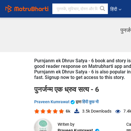
हिंदी
पुनर्
Purnjanm ek Dhruv Satya - 6 book and story is 
good reader response on Matrubharti app and we
Purnjanm ek Dhruv Satya - 6 is also popular in
fast. Signup now to get access to this story.
पुनर्जन्म एक ध्रुव सत्य - 6
Praveen Kumrawat
द्वारा
हिंदी कुछ भी
6k
3.5k
Downloads
7.4
Writen by
Ca
Praveen Kumrawat
कु