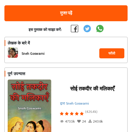
मुफ्त पढ़ें
इस पुस्तक को साझा करें:
लेखक के बारे में
फॉलो
Sneh Goswami
पूर्ण उपन्यास
सोई तकदीर की मलिकाएँ
द्वारा Sneh Goswami
(426.4k)
473.5k
24
243.6k