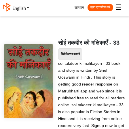
☰
लॉग इन
English
मुक्त प्रकाशित करें
सोई तकदीर की मलिकाएँ - 33
हिंदी फिक्शन कहानी
soi takdeer ki malikayen - 33 book
and story is written by Sneh
Goswami in Hindi . This story is
getting good reader response on
Matrubharti app and web since it is
published free to read for all readers
online. soi takdeer ki malikayen - 33
is also popular in Fiction Stories in
Hindi and it is receiving from online
readers very fast. Signup now to get