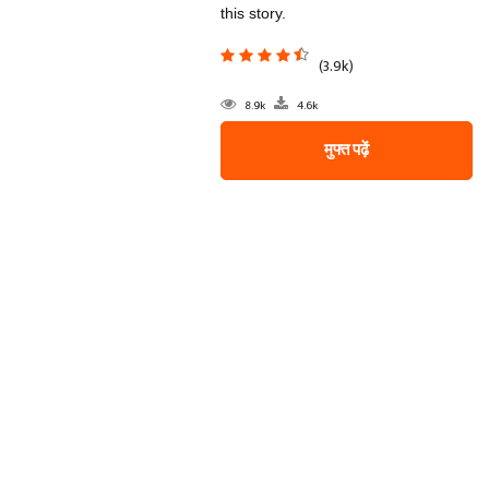
this story.
(3.9k)
8.9k
4.6k
मुफ्त पढ़ें