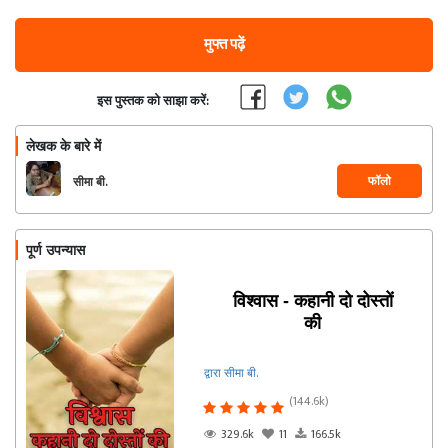
मुफ्त पढ़ें
इस पुस्तक को साझा करें:
लेखक के बारे में
फॉलो
सीमा बी.
पूर्ण उपन्यास
विश्वास - कहानी दो दोस्तों
की
द्वारा सीमा बी.
(144.6k)
329.6k
11
166.5k