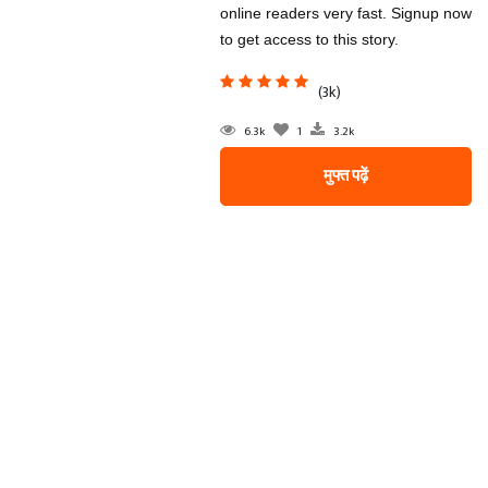
online readers very fast. Signup now
to get access to this story.
(3k)
6.3k
1
3.2k
मुफ्त पढ़ें