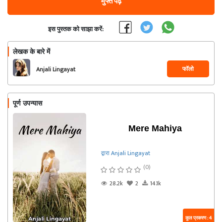
मुफ्त पढ़ें
इस पुस्तक को साझा करें:
लेखक के बारे में
फॉलो
Anjali Lingayat
पूर्ण उपन्यास
Mere Mahiya
द्वारा Anjali Lingayat
(0)
28.2k
2
14.1k
कुल प्रकरण : 4