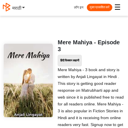
☰
लॉग इन
मराठी
मुक्त प्रकाशित करें
Mere Mahiya - Episode
3
हिंदी फिक्शन कहानी
Mere Mahiya - 3 book and story is
written by Anjali Lingayat in Hindi .
This story is getting good reader
response on Matrubharti app and
web since it is published free to read
for all readers online. Mere Mahiya -
3 is also popular in Fiction Stories in
Hindi and it is receiving from online
readers very fast. Signup now to get