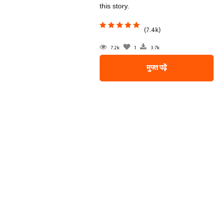
this story.
(7.4k)
7.2k
1
3.7k
मुफ्त पढ़ें