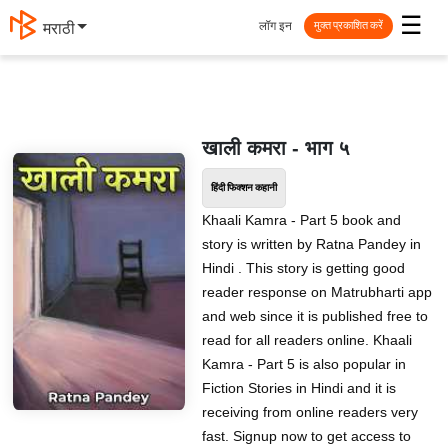
☰
लॉग इन
मराठी
मुक्त प्रकाशित करें
खाली कमरा - भाग ५
हिंदी फिक्शन कहानी
Khaali Kamra - Part 5 book and
story is written by Ratna Pandey in
Hindi . This story is getting good
reader response on Matrubharti app
and web since it is published free to
read for all readers online. Khaali
Kamra - Part 5 is also popular in
Fiction Stories in Hindi and it is
receiving from online readers very
fast. Signup now to get access to