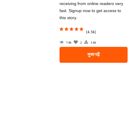
receiving from online readers very
fast. Signup now to get access to
this story.
(4.5k)
7.9k
2
3.8k
मुफ्त पढ़ें