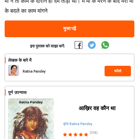
माँ ने तो काम के दौरान ही दम तोड़ा था। मैं माँ के मरने के बाद मेरी माँ
के बदले का काम मांगने
मुफ्त पढ़ें
इस पुस्तक को साझा करें:
लेखक के बारे में
फॉलो
Ratna Pandey
पूर्ण उपन्यास
आख़िर वह कौन था
द्वारा Ratna Pandey
(55k)