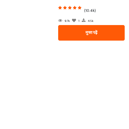
(10.4k)
9.7k
1
4.5k
मुफ्त पढ़ें