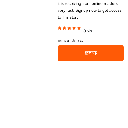
it is receiving from online readers
very fast. Signup now to get access
to this story.
(1.5k)
9.3k
2.8k
मुफ्त पढ़ें