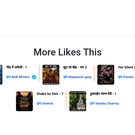
More Likes This
भीड़ में अकेली - 1
झूठ का बोझ - भाग 2
Her Silent 
द्वारा
Alok Mishra
द्वारा
deepanshi garg
द्वारा
Sonam B
Shakti ke Shiv - 7
ठुकराईन नयना देवी - 1
द्वारा
sheetal
द्वारा
Vandna Sharma