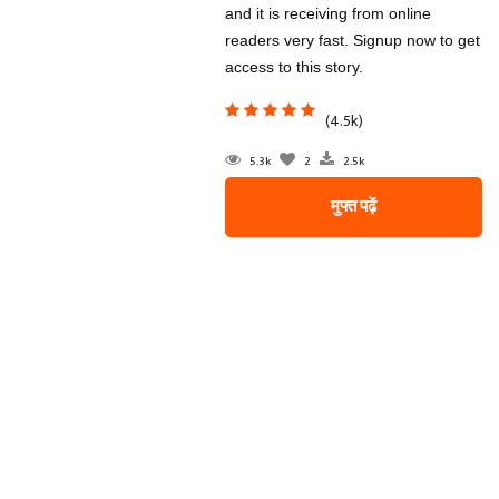
and it is receiving from online
readers very fast. Signup now to get
access to this story.
(4.5k)
5.3k
2
2.5k
मुफ्त पढ़ें