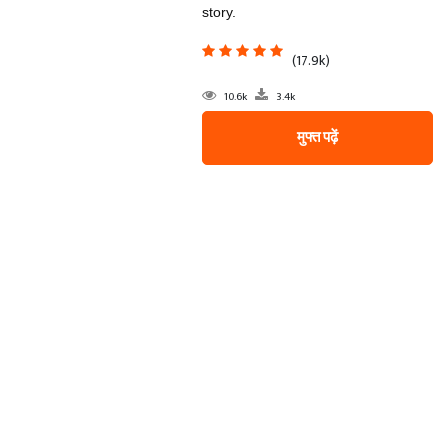
story.
(17.9k)
10.6k
3.4k
मुफ्त पढ़ें