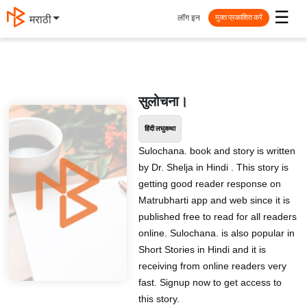
☰
लॉग इन
मराठी
मुक्त प्रकाशित करें
सुलोचना।
हिंदी लघुकथा
Sulochana. book and story is written
by Dr. Shelja in Hindi . This story is
getting good reader response on
Matrubharti app and web since it is
published free to read for all readers
online. Sulochana. is also popular in
Short Stories in Hindi and it is
receiving from online readers very
fast. Signup now to get access to
this story.