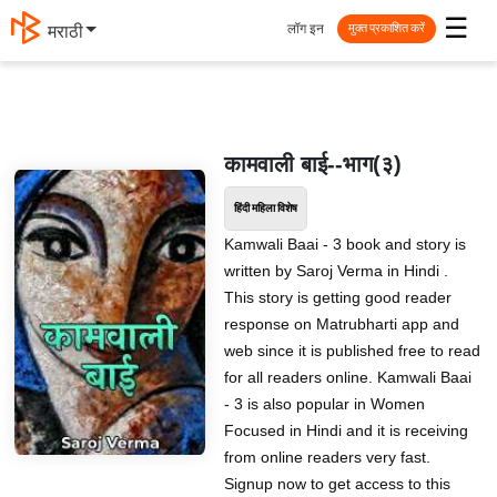
☰
लॉग इन
मराठी
मुक्त प्रकाशित करें
कामवाली बाई--भाग(३)
हिंदी महिला विशेष
Kamwali Baai - 3 book and story is
written by Saroj Verma in Hindi .
This story is getting good reader
response on Matrubharti app and
web since it is published free to read
for all readers online. Kamwali Baai
- 3 is also popular in Women
Focused in Hindi and it is receiving
from online readers very fast.
Signup now to get access to this