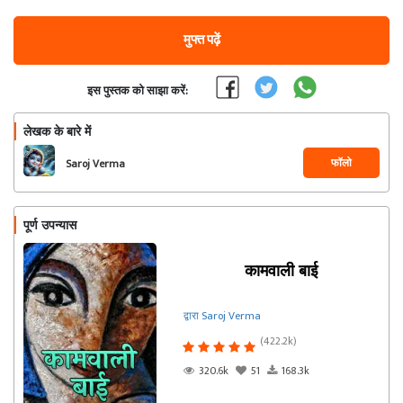
मुफ्त पढ़ें
इस पुस्तक को साझा करें:
लेखक के बारे में
फॉलो
Saroj Verma
पूर्ण उपन्यास
कामवाली बाई
द्वारा Saroj Verma
(422.2k)
320.6k
51
168.3k