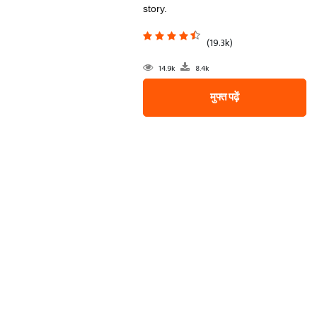
story.
(19.3k)
14.9k
8.4k
मुफ्त पढ़ें