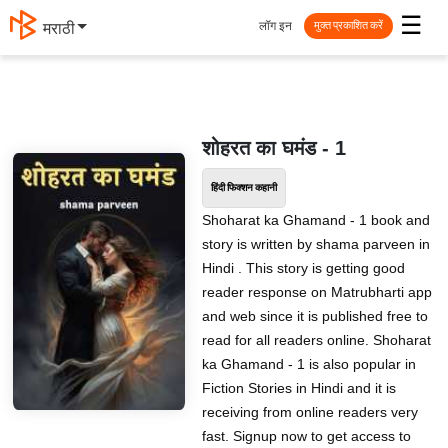
☰
लॉग इन
मराठी
मुक्त प्रकाशित करें
शोहरत का घमंड - 1
हिंदी फिक्शन कहानी
Shoharat ka Ghamand - 1 book and
story is written by shama parveen in
Hindi . This story is getting good
reader response on Matrubharti app
and web since it is published free to
read for all readers online. Shoharat
ka Ghamand - 1 is also popular in
Fiction Stories in Hindi and it is
receiving from online readers very
fast. Signup now to get access to