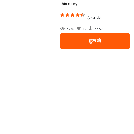
this story.
(254.2k)
57.8k
15
44.5k
मुफ्त पढ़ें