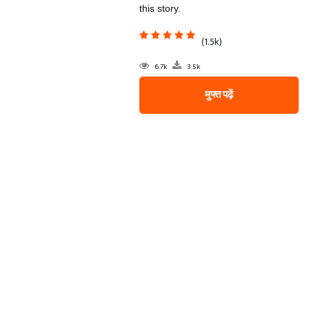
this story.
(1.5k)
6.7k
3.5k
मुफ्त पढ़ें