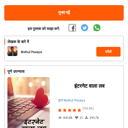
मुफ्त पढ़ें
इस पुस्तक को साझा करें:
लेखक के बारे में
फॉलो
Mehul Pasaya
पूर्ण उपन्यास
इंटरनेट वाला लव
द्वारा Mehul Pasaya
(163.8k)
841.8k
21
395.7k