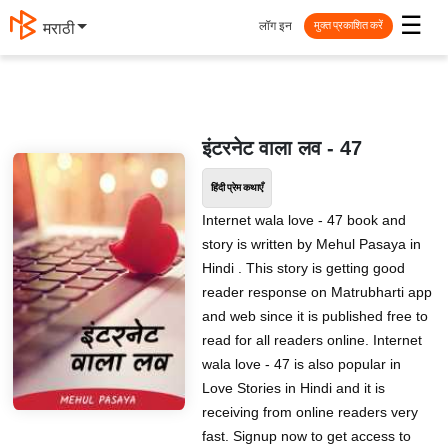
☰
लॉग इन
मराठी
मुक्त प्रकाशित करें
इंटरनेट वाला लव - 47
हिंदी प्रेम कथाएँ
Internet wala love - 47 book and
story is written by Mehul Pasaya in
Hindi . This story is getting good
reader response on Matrubharti app
and web since it is published free to
read for all readers online. Internet
wala love - 47 is also popular in
Love Stories in Hindi and it is
receiving from online readers very
fast. Signup now to get access to