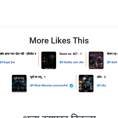
More Likes This
बर्बाद इश्क प्यार खेल नहीं - एपिसोड 9
Room no. 407 - 1
शैतान गढ़ अ
्वारा
kajal jha
द्वारा
Radha rani Jha
द्वारा
dark 
भूतों का टापू - 1
कॉल - 2
द्वारा
Wow Mission successful
द्वारा
sky