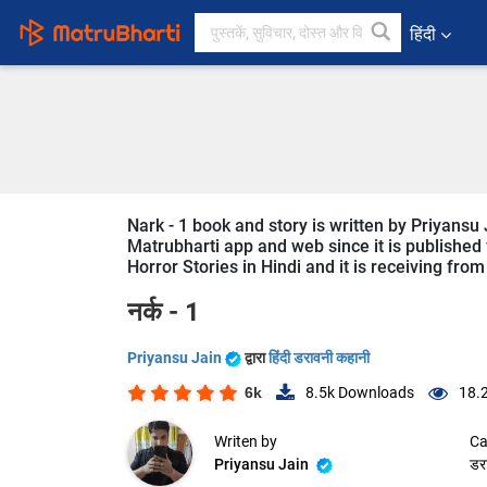
हिंदी
Nark - 1 book and story is written by Priyansu 
Matrubharti app and web since it is published f
Horror Stories in Hindi and it is receiving from
नर्क - 1
Priyansu Jain
द्वारा
हिंदी डरावनी कहानी
6k
8.5k
Downloads
18.
Writen by
Ca
Priyansu Jain
डर