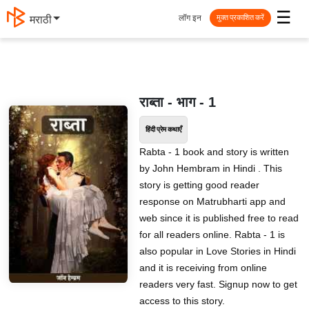
☰
लॉग इन
मराठी
मुक्त प्रकाशित करें
राब्ता - भाग - 1
हिंदी प्रेम कथाएँ
Rabta - 1 book and story is written
by John Hembram in Hindi . This
story is getting good reader
response on Matrubharti app and
web since it is published free to read
for all readers online. Rabta - 1 is
also popular in Love Stories in Hindi
and it is receiving from online
readers very fast. Signup now to get
access to this story.