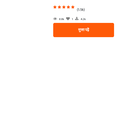
(1.5k)
8.8k
1
4.2k
मुफ्त पढ़ें