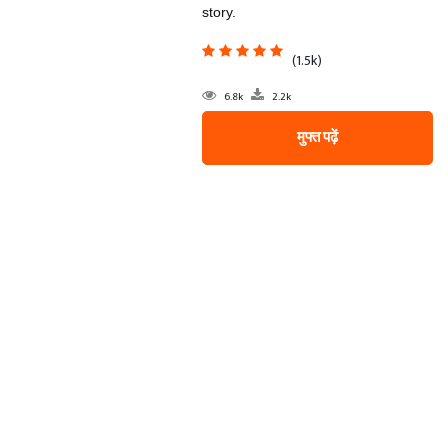
story.
(1.5k)
6.8k
2.2k
मुफ्त पढ़ें