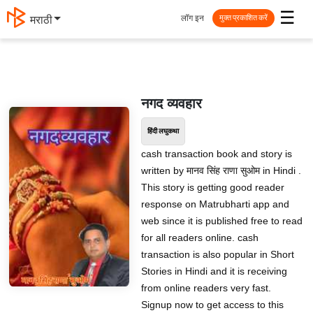
☰
लॉग इन
मराठी
मुक्त प्रकाशित करें
नगद व्यवहार
हिंदी लघुकथा
cash transaction book and story is
written by मानव सिंह राणा सुओम in Hindi .
This story is getting good reader
response on Matrubharti app and
web since it is published free to read
for all readers online. cash
transaction is also popular in Short
Stories in Hindi and it is receiving
from online readers very fast.
Signup now to get access to this