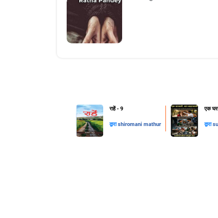
राहें - 9
एक घरव
द्वारा
shiromani mathur
द्वारा
su