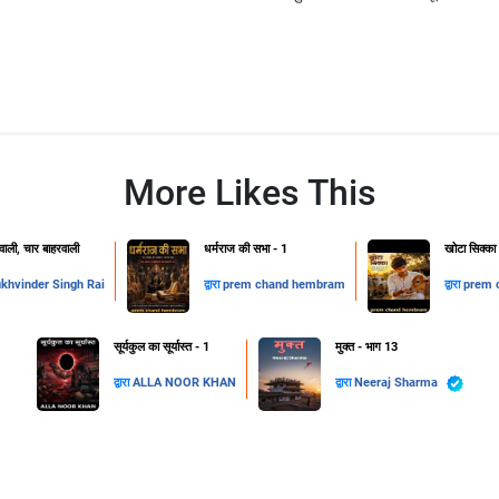
More Likes This
ाली, चार बाहरवाली
धर्मराज की सभा - 1
खोटा सिक्का
khvinder Singh Rai
द्वारा
prem chand hembram
द्वारा
prem 
सूर्यकुल का सूर्यास्त - 1
मुक्त - भाग 13
द्वारा
ALLA NOOR KHAN
द्वारा
Neeraj Sharma