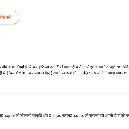
ोड करें
 रिसीव किया | |'यही है मेरी दयादृष्टि का फल ?" माँ पता नहीं क्यों उनसे इतनी भयभीत रहती थीं | 
रही थीं | "क्या मेरी तो ---क्या लच्छन दिए हैं अपनी लाड़ली को ---आख़िर आप लोगों ने समझ क्या रखा ह
rsquo; की शीलवती प्रकृति और &lsquo;सरला&rsquo; की सरलता को अपनी दो माँ सी ननदों 