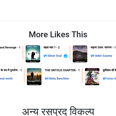
More Likes This
and Revenge - 1
पहला प्यार ? - 2
माइनर टाउन: जागरण - 1
द्वारा
Alone Soul
द्वारा
Ankit Saxena
 रूप में पुनर्जन्म - 1
THE UNTOLD CHAPTER - 1
कुरिवाज की क
onal world
द्वारा
Neha Banchhor
द्वारा
miss k
अन्य रसप्रद विकल्प