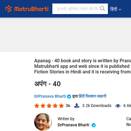
हिंदी
Apanag - 40 book and story is written by Prana
Matrubharti app and web since it is published f
Fiction Stories in Hindi and it is receiving fro
अपंग - 40
DrPranava Bharti
द्वारा
हिंदी फिक्शन कहानी
3k
3.2k
Downloads
6.6
Writen by
Ca
DrPranava Bharti
फि