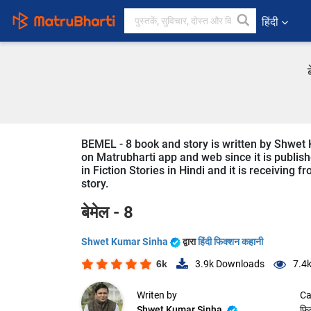
हिंदी
BEMEL - 8 book and story is written by Shwet 
on Matrubharti app and web since it is publishe
in Fiction Stories in Hindi and it is receiving 
story.
बेमेल - 8
Shwet Kumar Sinha
द्वारा
हिंदी फिक्शन कहानी
6k
3.9k
Downloads
7.4
Writen by
Ca
Shwet Kumar Sinha
फि