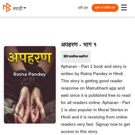
☰
लॉग इन
मराठी
मुक्त प्रकाशित करें
अपहरण - भाग १
हिंदी सामाजिक कहानियां
Apharan - Part 1 book and story is
written by Ratna Pandey in Hindi .
This story is getting good reader
response on Matrubharti app and
web since it is published free to read
for all readers online. Apharan - Part
1 is also popular in Moral Stories in
Hindi and it is receiving from online
readers very fast. Signup now to get
access to this story.