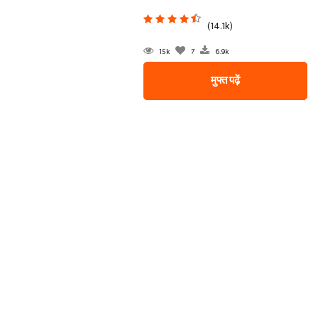
(14.1k)
15k
7
6.9k
मुफ्त पढ़ें