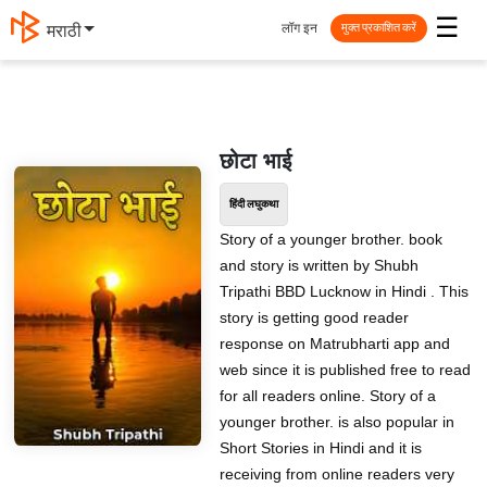
☰
लॉग इन
मराठी
मुक्त प्रकाशित करें
छोटा भाई
हिंदी लघुकथा
Story of a younger brother. book
and story is written by Shubh
Tripathi BBD Lucknow in Hindi . This
story is getting good reader
response on Matrubharti app and
web since it is published free to read
for all readers online. Story of a
younger brother. is also popular in
Short Stories in Hindi and it is
receiving from online readers very