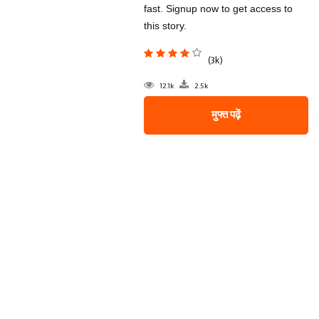
fast. Signup now to get access to
this story.
(3k)
12.1k
2.5k
मुफ्त पढ़ें