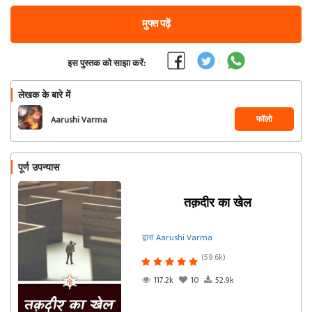
मुफ्त पढ़ें
इस पुस्तक को साझा करें:
लेखक के बारे में
फॉलो
Aarushi Varma
पूर्ण उपन्यास
तक़दीर का खेल
द्वारा Aarushi Varma
(59.6k)
117.2k
10
52.9k