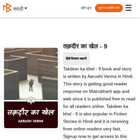
☰
लॉग इन
मराठी
मुक्त प्रकाशित करें
तक़दीर का खेल - 9
हिंदी फिक्शन कहानी
Takdeer ka khel - 9 book and story
is written by Aarushi Varma in Hindi .
This story is getting good reader
response on Matrubharti app and
web since it is published free to read
for all readers online. Takdeer ka
khel - 9 is also popular in Fiction
Stories in Hindi and it is receiving
from online readers very fast.
Signup now to get access to this