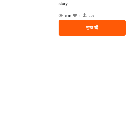
story.
8.4k
1
3.7k
मुफ्त पढ़ें