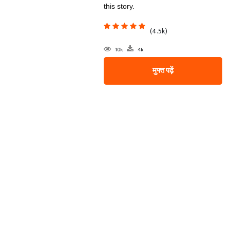
this story.
(4.5k)
10k
4k
मुफ्त पढ़ें