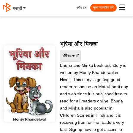
☰
लॉग इन
मराठी
मुक्त प्रकाशित करें
भूरिया और मिनका
हिंदी बाल कथाएँ
Bhuria and Minka book and story is
written by Monty Khandelwal in
Hindi . This story is getting good
reader response on Matrubharti app
and web since it is published free to
read for all readers online. Bhuria
and Minka is also popular in
Children Stories in Hindi and it is
receiving from online readers very
fast. Signup now to get access to