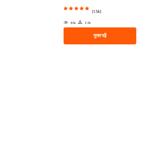
(1.5k)
6.1k
3.3k
मुफ्त पढ़ें