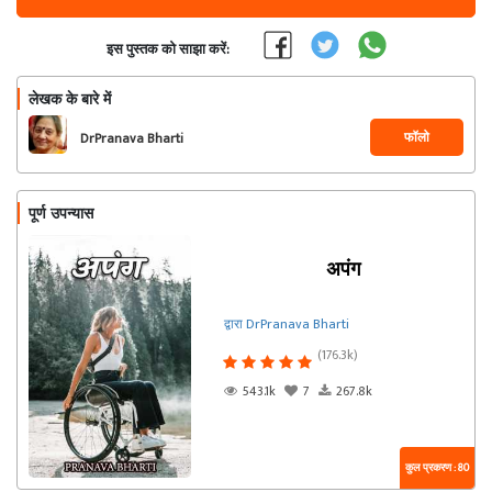
इस पुस्तक को साझा करें:
लेखक के बारे में
फॉलो
DrPranava Bharti
पूर्ण उपन्यास
अपंग
द्वारा DrPranava Bharti
(176.3k)
543.1k
7
267.8k
कुल प्रकरण : 80