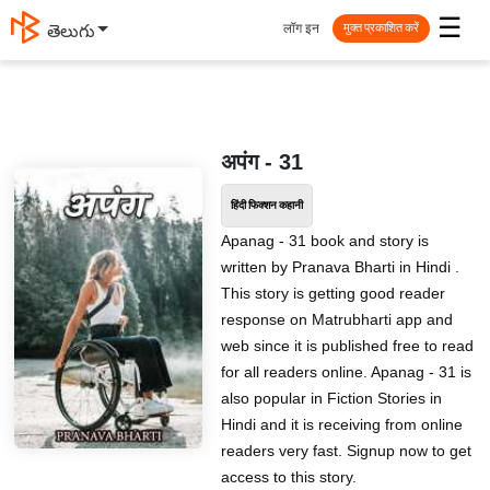
☰
लॉग इन
తెలుగు
मुक्त प्रकाशित करें
अपंग - 31
हिंदी फिक्शन कहानी
Apanag - 31 book and story is
written by Pranava Bharti in Hindi .
This story is getting good reader
response on Matrubharti app and
web since it is published free to read
for all readers online. Apanag - 31 is
also popular in Fiction Stories in
Hindi and it is receiving from online
readers very fast. Signup now to get
access to this story.