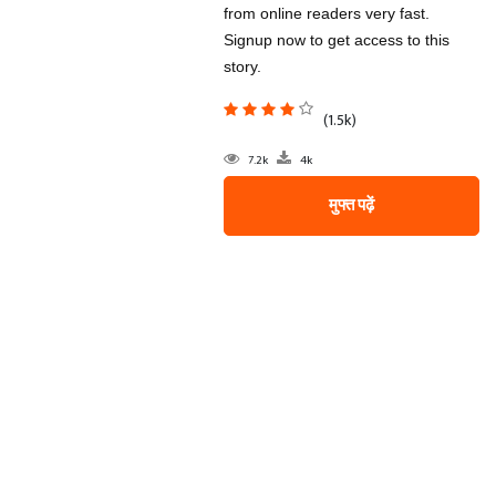
from online readers very fast.
Signup now to get access to this
story.
(1.5k)
7.2k
4k
मुफ्त पढ़ें