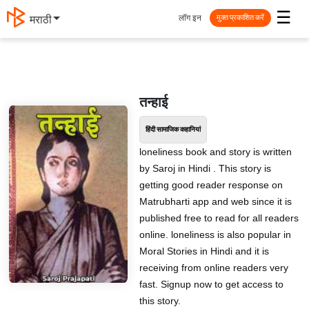
☰
लॉग इन
मराठी
मुक्त प्रकाशित करें
तन्हाई
हिंदी सामाजिक कहानियां
loneliness book and story is written
by Saroj in Hindi . This story is
getting good reader response on
Matrubharti app and web since it is
published free to read for all readers
online. loneliness is also popular in
Moral Stories in Hindi and it is
receiving from online readers very
fast. Signup now to get access to
this story.