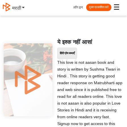
☰
लॉग इन
मराठी
मुक्त प्रकाशित करें
ये इश्क नहीं आसां
हिंदी प्रेम कथाएँ
This love is not aasan book and
story is written by Sushma Tiwari in
Hindi . This story is getting good
reader response on Matrubharti app
and web since it is published free to
read for all readers online. This love
is not aasan is also popular in Love
Stories in Hindi and it is receiving
from online readers very fast.
Signup now to get access to this