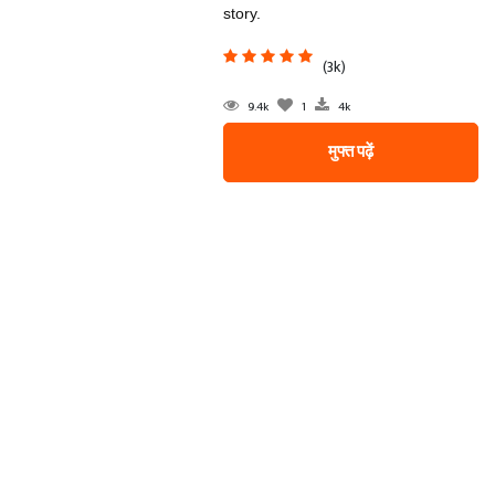
story.
(3k)
9.4k
1
4k
मुफ्त पढ़ें