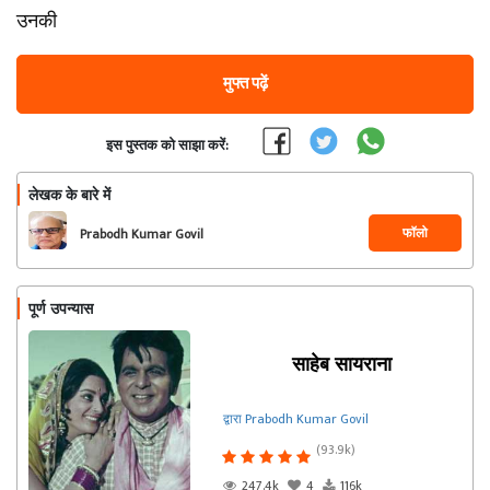
उनकी
मुफ्त पढ़ें
इस पुस्तक को साझा करें:
लेखक के बारे में
फॉलो
Prabodh Kumar Govil
पूर्ण उपन्यास
साहेब सायराना
द्वारा Prabodh Kumar Govil
(93.9k)
247.4k
4
116k