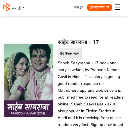
☰
लॉग इन
मराठी
मुक्त प्रकाशित करें
साहेब सायराना - 17
हिंदी फिक्शन कहानी
Saheb Saayraana - 17 book and
story is written by Prabodh Kumar
Govil in Hindi . This story is getting
good reader response on
Matrubharti app and web since it is
published free to read for all readers
online. Saheb Saayraana - 17 is
also popular in Fiction Stories in
Hindi and it is receiving from online
readers very fast. Signup now to get