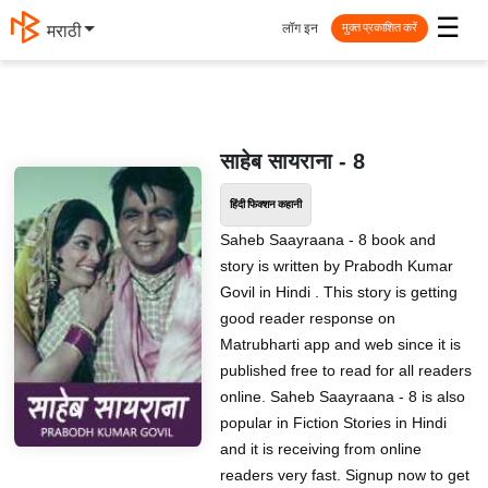
☰
लॉग इन
मराठी
मुक्त प्रकाशित करें
साहेब सायराना - 8
हिंदी फिक्शन कहानी
Saheb Saayraana - 8 book and
story is written by Prabodh Kumar
Govil in Hindi . This story is getting
good reader response on
Matrubharti app and web since it is
published free to read for all readers
online. Saheb Saayraana - 8 is also
popular in Fiction Stories in Hindi
and it is receiving from online
readers very fast. Signup now to get