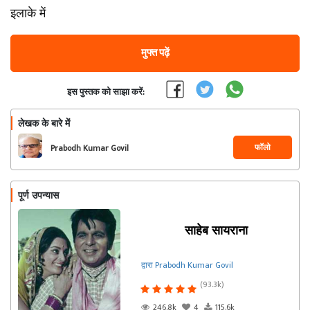
इलाके में
मुफ्त पढ़ें
इस पुस्तक को साझा करें:
लेखक के बारे में
फॉलो
Prabodh Kumar Govil
पूर्ण उपन्यास
साहेब सायराना
द्वारा Prabodh Kumar Govil
(93.3k)
246.8k
4
115.6k