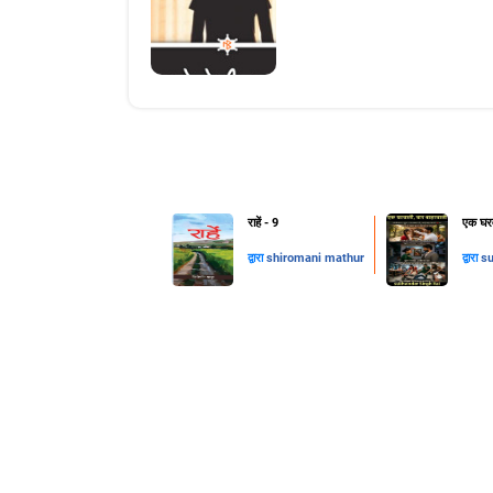
राहें - 9
एक घरव
द्वारा
shiromani mathur
द्वारा
su