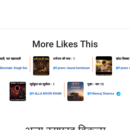
More Likes This
ाली, चार बाहरवाली
धर्मराज की सभा - 1
खोटा सिक्का
khvinder Singh Rai
द्वारा
prem chand hembram
द्वारा
prem 
सूर्यकुल का सूर्यास्त - 1
मुक्त - भाग 13
द्वारा
ALLA NOOR KHAN
द्वारा
Neeraj Sharma