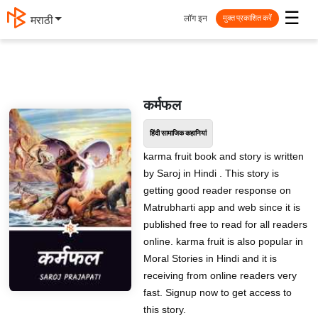
☰
लॉग इन
मराठी
मुक्त प्रकाशित करें
कर्मफल
हिंदी सामाजिक कहानियां
karma fruit book and story is written
by Saroj in Hindi . This story is
getting good reader response on
Matrubharti app and web since it is
published free to read for all readers
online. karma fruit is also popular in
Moral Stories in Hindi and it is
receiving from online readers very
fast. Signup now to get access to
this story.