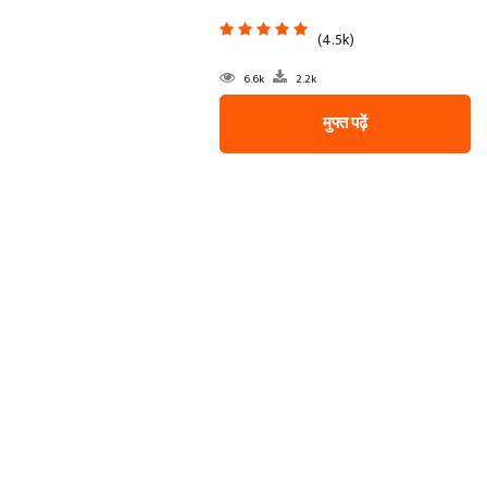
(4.5k)
6.6k
2.2k
मुफ्त पढ़ें