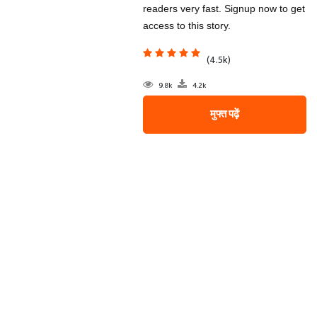
readers very fast. Signup now to get
access to this story.
(4.5k)
9.8k
4.2k
मुफ्त पढ़ें