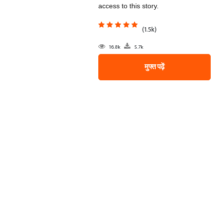
access to this story.
(1.5k)
16.8k
5.7k
मुफ्त पढ़ें