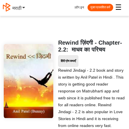
☰
लॉग इन
मराठी
मुक्त प्रकाशित करें
Rewind ज़िंदगी - Chapter-
2.2: माधव का परिचय
हिंदी प्रेम कथाएँ
Rewind Jindagi - 2.2 book and story
is written by Anil Patel in Hindi . This
story is getting good reader
response on Matrubharti app and
web since it is published free to read
for all readers online. Rewind
Jindagi - 2.2 is also popular in Love
Stories in Hindi and it is receiving
from online readers very fast.