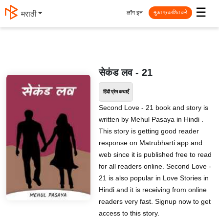
☰
लॉग इन
मराठी
मुक्त प्रकाशित करें
सेकंड लव - 21
हिंदी प्रेम कथाएँ
Second Love - 21 book and story is
written by Mehul Pasaya in Hindi .
This story is getting good reader
response on Matrubharti app and
web since it is published free to read
for all readers online. Second Love -
21 is also popular in Love Stories in
Hindi and it is receiving from online
readers very fast. Signup now to get
access to this story.