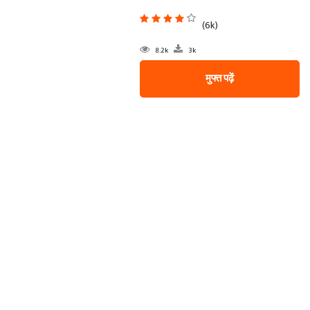
(6k)
8.2k
3k
मुफ्त पढ़ें