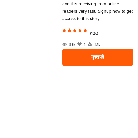
and it is receiving from online
readers very fast. Signup now to get
access to this story.
(12k)
8.8k
1
3.7k
मुफ्त पढ़ें