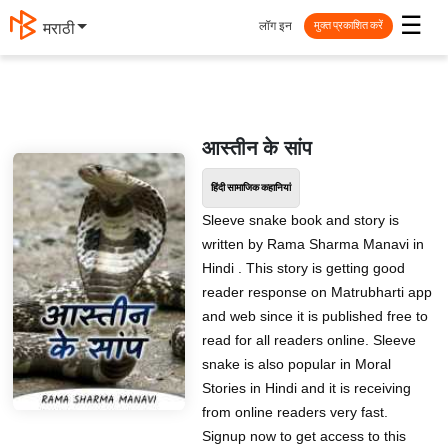
☰
लॉग इन
मराठी
मुक्त प्रकाशित करें
आस्तीन के सांप
हिंदी सामाजिक कहानियां
Sleeve snake book and story is
written by Rama Sharma Manavi in
Hindi . This story is getting good
reader response on Matrubharti app
and web since it is published free to
read for all readers online. Sleeve
snake is also popular in Moral
Stories in Hindi and it is receiving
from online readers very fast.
Signup now to get access to this