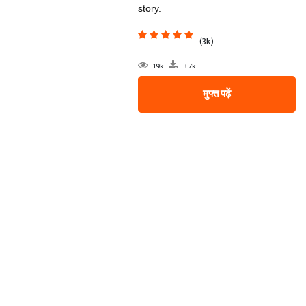
story.
(3k)
19k
3.7k
मुफ्त पढ़ें