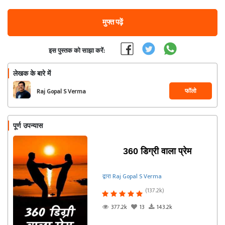
मुफ्त पढ़ें
इस पुस्तक को साझा करें:
लेखक के बारे में
फॉलो
Raj Gopal S Verma
पूर्ण उपन्यास
360 डिग्री वाला प्रेम
द्वारा Raj Gopal S Verma
(137.2k)
377.2k
13
143.2k