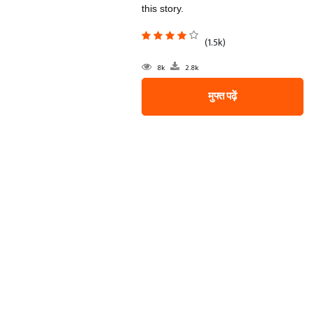
this story.
(1.5k)
8k
2.8k
मुफ्त पढ़ें