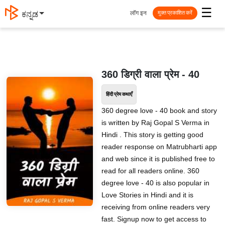
☰
लॉग इन
ಕನ್ನಡ
मुक्त प्रकाशित करें
360 डिग्री वाला प्रेम - 40
हिंदी प्रेम कथाएँ
360 degree love - 40 book and story
is written by Raj Gopal S Verma in
Hindi . This story is getting good
reader response on Matrubharti app
and web since it is published free to
read for all readers online. 360
degree love - 40 is also popular in
Love Stories in Hindi and it is
receiving from online readers very
fast. Signup now to get access to