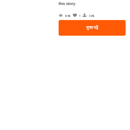
this story.
8.4k
1
3.8k
मुफ्त पढ़ें