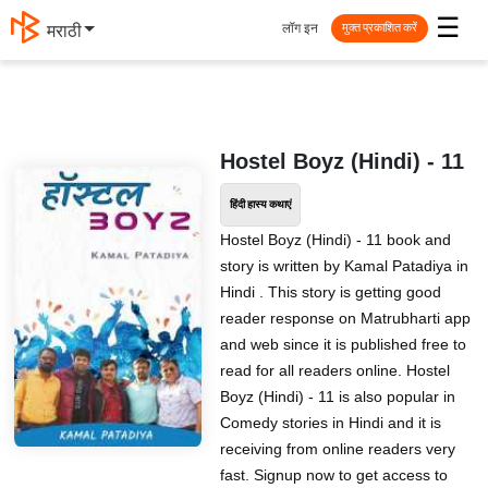
☰
लॉग इन
मराठी
मुक्त प्रकाशित करें
Hostel Boyz (Hindi) - 11
हिंदी हास्य कथाएं
Hostel Boyz (Hindi) - 11 book and
story is written by Kamal Patadiya in
Hindi . This story is getting good
reader response on Matrubharti app
and web since it is published free to
read for all readers online. Hostel
Boyz (Hindi) - 11 is also popular in
Comedy stories in Hindi and it is
receiving from online readers very
fast. Signup now to get access to