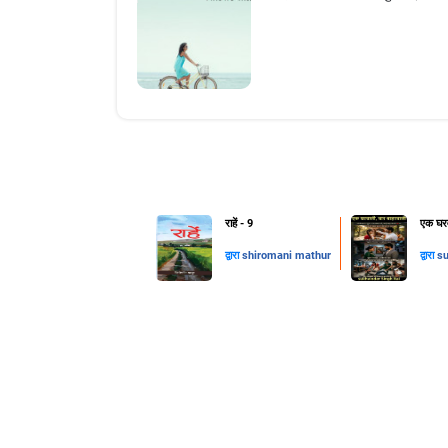
राहें - 9
एक घरव
द्वारा
shiromani mathur
द्वारा
su