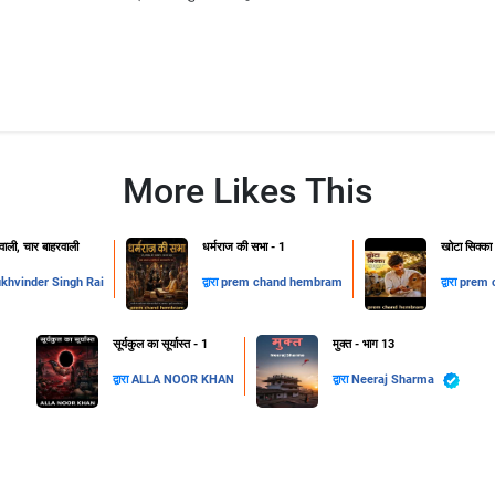
More Likes This
ाली, चार बाहरवाली
धर्मराज की सभा - 1
खोटा सिक्का
khvinder Singh Rai
द्वारा
prem chand hembram
द्वारा
prem 
सूर्यकुल का सूर्यास्त - 1
मुक्त - भाग 13
द्वारा
ALLA NOOR KHAN
द्वारा
Neeraj Sharma